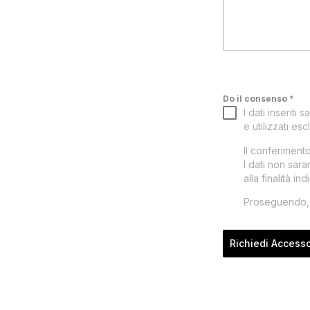
Do il consenso
*
I dati inserit
e utilizzati e
Il conferimento
I dati non sar
alla finalità ind
Proseguendo, d
Richiedi Access