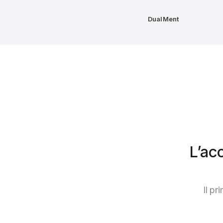
DualMent
L’ac
Il pr